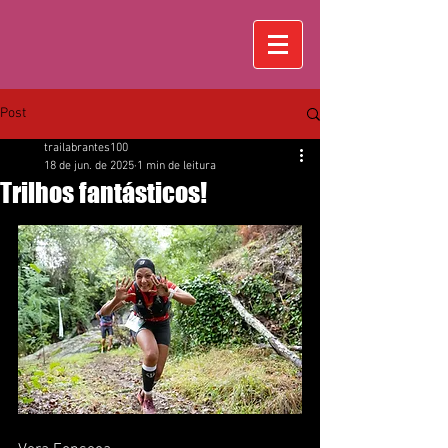
Post
trailabrantes100
18 de jun. de 2025
1 min de leitura
Trilhos fantásticos!