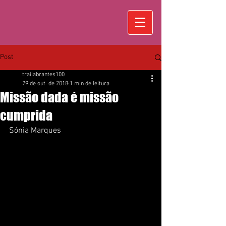
Post
trailabrantes100
29 de out. de 2018
1 min de leitura
Missão dada é missão
cumprida
Sónia Marques